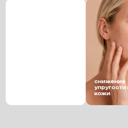
потеря чёткости
снижение
овала лица, птоз
упругости 
тканей
кожи