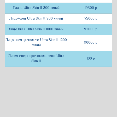
+7
Глаза Ultra Skin II 200 линий
19500 р
Лицо+шея Ultra Skin II 800 линий
75000 р
Записаться
Лицо+шея Ultra Skin II 1000 линий
93000 р
Лицо+шея+декольте Ultra Skin II 1200
110000 р
линий
Линия сверх протокола лицо Ultra
100 р
Skin II