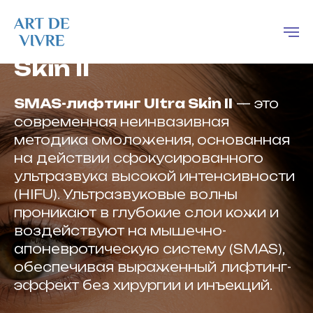
SMAS-лифтинг Ultra
Skin II
SMAS-лифтинг Ultra Skin II
— это
современная неинвазивная
методика омоложения, основанная
на действии сфокусированного
ультразвука высокой интенсивности
(HIFU). Ультразвуковые волны
проникают в глубокие слои кожи и
воздействуют на мышечно-
апоневротическую систему (SMAS),
обеспечивая выраженный лифтинг-
эффект без хирургии и инъекций.