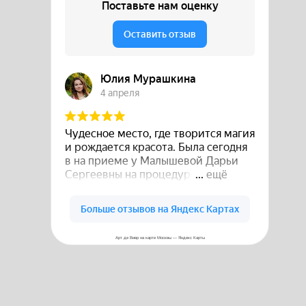
Арт де Вивр на карте Москвы — Яндекс Карты