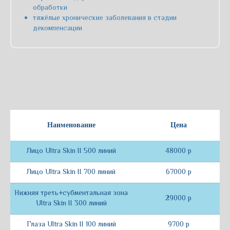
обработки
тяжёлые хронические заболевания в стадии
декомпенсации
Получите
консультацию
или
Наименование
Цена
запишитесь
Лицо Ultra Skin II 500 линий
48000 р
на прием
Лицо Ultra Skin II 700 линий
67000 р
Имя
Нижняя треть+субментальная зона
29000 р
Ultra Skin II 300 линий
Глаза Ultra Skin II 100 линий
9700 р