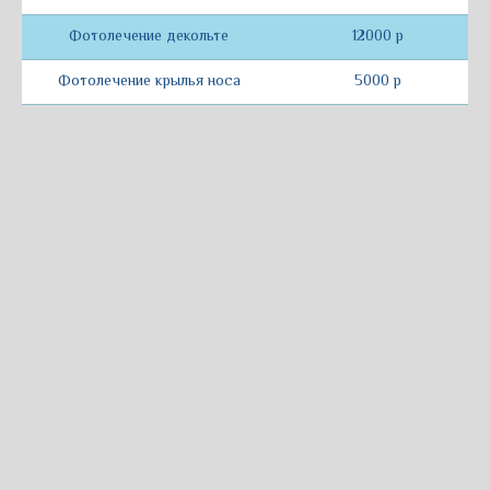
Фотолечение декольте
12000 р
Фотолечение крылья носа
5000 р