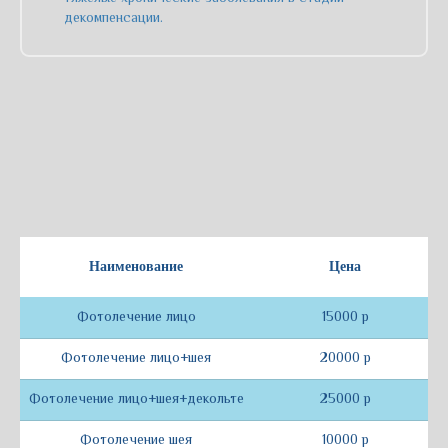
консультацию
или
декомпенсации.
запишитесь
на прием
Имя
+7
Наименование
Цена
Записаться
Фотолечение лицо
15000 р
Фотолечение лицо+шея
20000 р
Фотолечение лицо+шея+декольте
25000 р
Фотолечение шея
10000 р