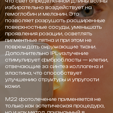
что свет определённой длины волны
избирательно воздействует на
гемоглобин и меланин. Это
позволяет разрушать расширенные
поверхностные сосуды, уменьшать
проявления розации, осветлять
пигментные пятна и при этом не
повреждать окружающие ткани.
Дополнительно IPL-излучение
стимулирует фибробласты — клетки,
отвечающие за синтез коллагена и
эластина, что способствует
улучшению структуры и упругости
кожи.
М22 фотолечение применяется не
только как эстетическая процедура,
но и как метод, признанный в