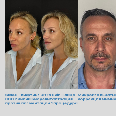
SMAS - лифтинг Ultra Skin II лицо
Микроигольчатый 
300 линийи биоревиталтзация
коррекция мими
против пигментации 1 процедура