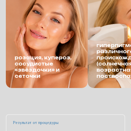
гиперпигм
различног
розация, купероз,
происхож
сосудистые
(солнечная
«звёздочки» и
возрастна
сеточки
поствоспа
Результат от процедуры