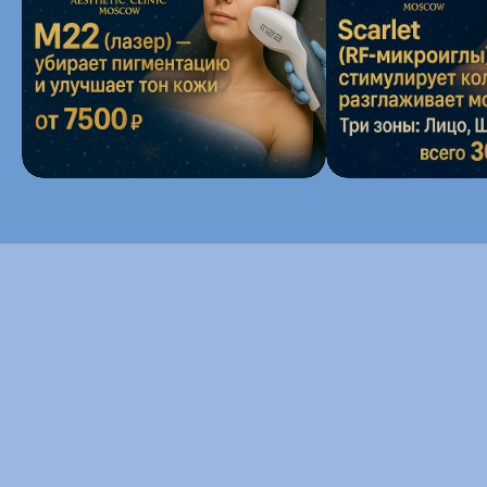
Получите
консультацию
или
запишитесь
на прием