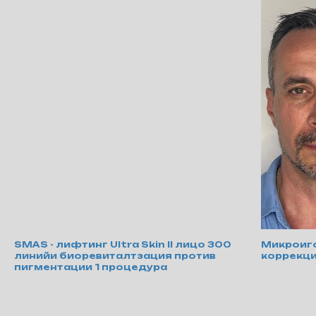
SMAS - лифтинг Ultra Skin II лицо 300
Микроиго
линийи биоревиталтзация против
коррекц
пигментации 1 процедура