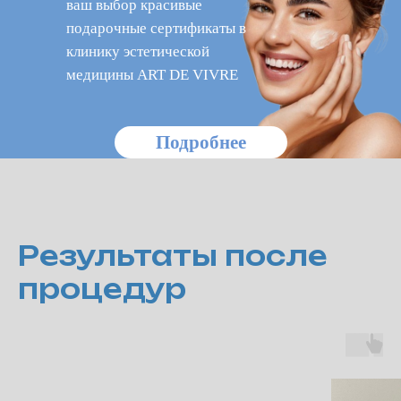
ваш выбор красивые
подарочные сертификаты в
клинику эстетической
медицины ART DE VIVRE
Подробнее
Результаты после
процедур