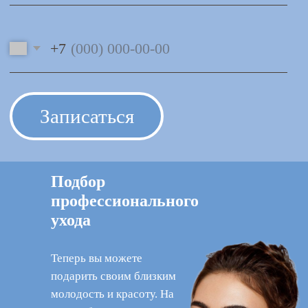
Подбор
профессионального
ухода
Теперь вы можете
подарить своим близким
молодость и красоту. На